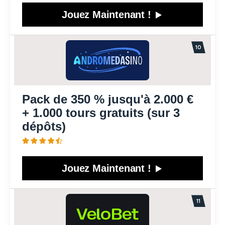
Jouez Maintenant !
Pack de 350 % jusqu'à 2.000 €
+ 1.000 tours gratuits (sur 3
dépôts)
Jouez Maintenant !