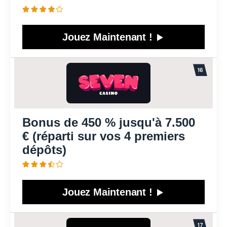
Jouez Maintenant !
Bonus de 450 % jusqu'à 7.500
€ (réparti sur vos 4 premiers
dépôts)
Jouez Maintenant !