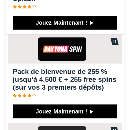
Jouez Maintenant !
Pack de bienvenue de 255 %
jusqu'à 4.500 € + 255 free spins
(sur vos 3 premiers dépôts)
Jouez Maintenant !