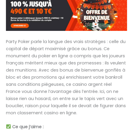
Party Poker parle la langue des vrais stratèges : celle du
capital de départ maximisé grâce au bonus. Ce
monument du poker en ligne a compris que les joueurs
français méritent mieux que des promesses : ils veulent
des munitions. Avec des bonus de bienvenue gonflés à
bloc et des promotions qui enrichissent votre bankroll
sans conditions piégeuses, ce casino argent réel
France vous donne l’avantage dès l’entrée. Ici, on ne
laisse rien au hasard, on entre sur le tapis vert avec un
bouclier, raison pour laquelle il se devait de figurer dans
mon classement casino en ligne.
Ce que j’aime :