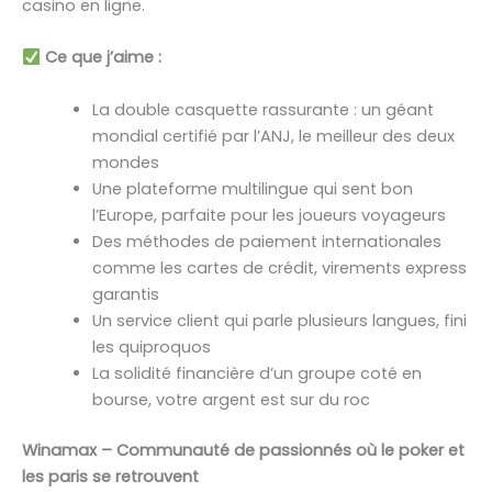
casino en ligne.
Ce que j’aime :
La double casquette rassurante : un géant
mondial certifié par l’ANJ, le meilleur des deux
mondes
Une plateforme multilingue qui sent bon
l’Europe, parfaite pour les joueurs voyageurs
Des méthodes de paiement internationales
comme les cartes de crédit, virements express
garantis
Un service client qui parle plusieurs langues, fini
les quiproquos
La solidité financière d’un groupe coté en
bourse, votre argent est sur du roc
Winamax – Communauté de passionnés où le poker et
les paris se retrouvent