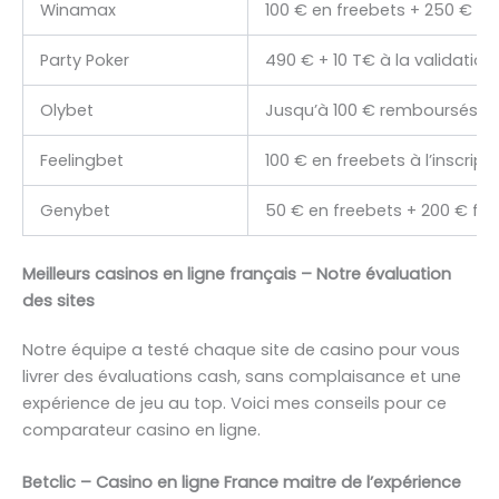
Winamax
100 € en freebets + 250 € po
Party Poker
490 € + 10 T€ à la validatio
Olybet
Jusqu’à 100 € remboursés sur
Feelingbet
100 € en freebets à l’inscript
Genybet
50 € en freebets + 200 € fr
Meilleurs casinos en ligne français – Notre évaluation
des sites
Notre équipe a testé chaque site de casino pour vous
livrer des évaluations cash, sans complaisance et une
expérience de jeu au top. Voici mes conseils pour ce
comparateur casino en ligne.
Betclic – Casino en ligne France maitre de l’expérience