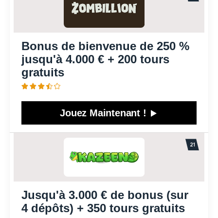
Bonus de bienvenue de 250 %
jusqu'à 4.000 € + 200 tours
gratuits
Jouez Maintenant !
Jusqu'à 3.000 € de bonus (sur
4 dépôts) + 350 tours gratuits