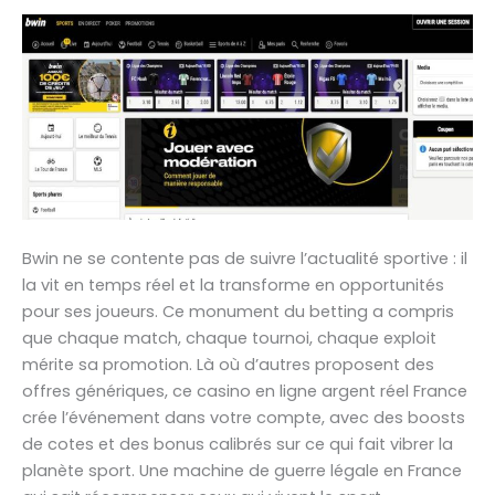
Bwin ne se contente pas de suivre l’actualité sportive : il
la vit en temps réel et la transforme en opportunités
pour ses joueurs. Ce monument du betting a compris
que chaque match, chaque tournoi, chaque exploit
mérite sa promotion. Là où d’autres proposent des
offres génériques, ce casino en ligne argent réel France
crée l’événement dans votre compte, avec des boosts
de cotes et des bonus calibrés sur ce qui fait vibrer la
planète sport. Une machine de guerre légale en France