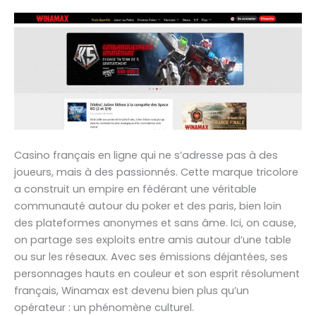
Casino français en ligne qui
ne s’adresse pas à des
joueurs, mais à des passionnés. Cette marque tricolore
a construit un empire en fédérant une véritable
communauté autour du poker et des paris, bien loin
des plateformes anonymes et sans âme. Ici, on cause,
on partage ses exploits entre amis autour d’une table
ou sur les réseaux. Avec ses émissions déjantées, ses
personnages hauts en couleur et son esprit résolument
français, Winamax est devenu bien plus qu’un
opérateur : un phénomène culturel.