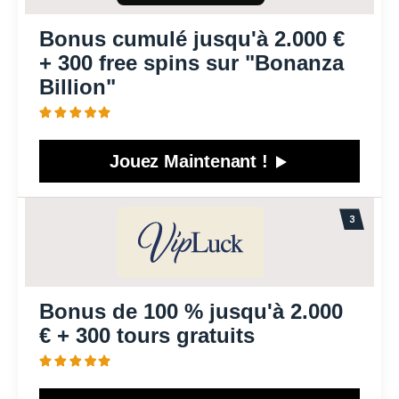
Bonus cumulé jusqu'à 2.000 €
+ 300 free spins sur "Bonanza
Billion"
Jouez Maintenant !
Bonus de 100 % jusqu'à 2.000
€ + 300 tours gratuits