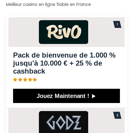
Meilleur casino en ligne fiable en France
Pack de bienvenue de 1.000 %
jusqu'à 10.000 € + 25 % de
cashback
Jouez Maintenant !