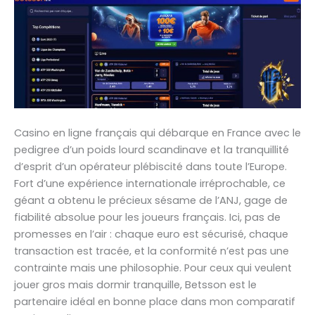
Casino en ligne français qui débarque en France avec le
pedigree d’un poids lourd scandinave et la tranquillité
d’esprit d’un opérateur plébiscité dans toute l’Europe.
Fort d’une expérience internationale irréprochable, ce
géant a obtenu le précieux sésame de l’ANJ, gage de
fiabilité absolue pour les joueurs français. Ici, pas de
promesses en l’air : chaque euro est sécurisé, chaque
transaction est tracée, et la conformité n’est pas une
contrainte mais une philosophie. Pour ceux qui veulent
jouer gros mais dormir tranquille, Betsson est le
partenaire idéal en bonne place dans mon comparatif